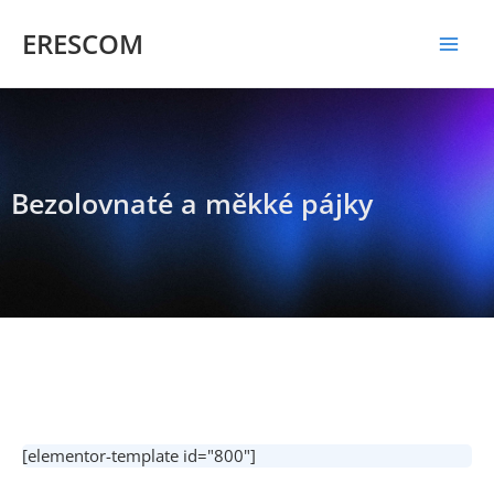
Přeskočit
Mai
na
ERESCOM
obsah
Men
Bezolovnaté a měkké pájky
[elementor-template id="800"]